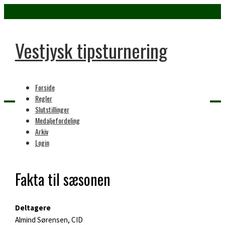
Vestjysk tipsturnering
Forside
Regler
Slutstillinger
Medaljefordeling
Home
Arkiv
11. sæson
Login
Fakta til sæsonen
Deltagere
Almind Sørensen, CID