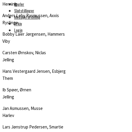
Regler
Herning
Slutstillinger
Anders Leby Rasmussen, Axxis
Medaljefordeling
Ryslinge
Arkiv
Login
Bobby Laier Jørgensen, Hammers
Viby
Carsten Ørnskov, Niclas
Jelling
Hans Vestergaard Jensen, Esbjerg
Them
Ib Spøer, Ørnen
Jelling
Jan Asmussen, Musse
Harlev
Lars Jønstrup Pedersen, Smartie