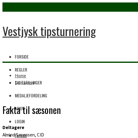
Vestjysk tipsturnering
FORSIDE
REGLER
Home
SLUTSTILLINGER
14. sæson
MEDALJEFORDELING
Fakta til sæsonen
ARKIV
LOGIN
Deltagere
Almind Sørensen, CID
Forside