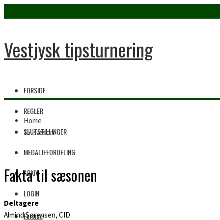
Vestjysk tipsturnering
FORSIDE
REGLER
Home
SLUTSTILLINGER
15. sæson
MEDALJEFORDELING
Fakta til sæsonen
ARKIV
LOGIN
Deltagere
Almind Sørensen, CID
Forside