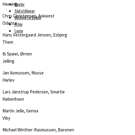
Regler
Herning
Slutstillinger
Chris Christensen, Askwest
Medaljefordeling
Odense
Arkiv
Login
Hans Vestergaard Jensen, Esbjerg
Them
Ib Spøer, Ørnen
Jelling
Jan Asmussen, Musse
Harlev
Lars Jønstrup Pedersen, Smartie
København
Martin Jelle, Genoa
Viby
Michael Winther-Rasmussen, Baronen