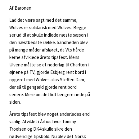
Af Baronen
Lad det være sagt med det samme,
Wolves er solidarisk med Wolves. Begge
ser ud til at skulle indlede næste sæson i
den næstbedste række. Sandheden blev
på mange måder afsløret, da Vts hårde
kerne afviklede årets tipsfest. Mens
Ulvene måtte se et nederlag til Charlton i
øjnene på TV, gjorde Esbjerg rent bord i
opgøret med Wolves alias Steffen Dam,
der så til gengæld gjorde rent bord
senere. Mere om det lidt længere nede på
siden.
Årets tipsfest blev noget anderledes end
vanlig. Afviklet i Århus hvor Tommy
Troelsen og DK4 skulle sikre den
nødvendige tipsbold. Nu blev det Norsk