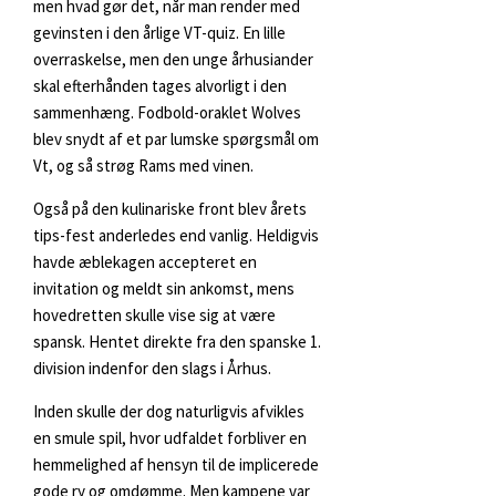
men hvad gør det, når man render med
gevinsten i den årlige VT-quiz. En lille
overraskelse, men den unge århusiander
skal efterhånden tages alvorligt i den
sammenhæng. Fodbold-oraklet Wolves
blev snydt af et par lumske spørgsmål om
Vt, og så strøg Rams med vinen.
Også på den kulinariske front blev årets
tips-fest anderledes end vanlig. Heldigvis
havde æblekagen accepteret en
invitation og meldt sin ankomst, mens
hovedretten skulle vise sig at være
spansk. Hentet direkte fra den spanske 1.
division indenfor den slags i Århus.
Inden skulle der dog naturligvis afvikles
en smule spil, hvor udfaldet forbliver en
hemmelighed af hensyn til de implicerede
gode ry og omdømme. Men kampene var