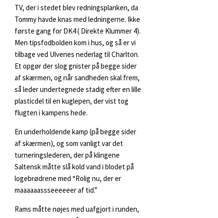
TV, der i stedet blev redningsplanken, da
Tommy havde knas med ledningerne. Ikke
første gang for DK4 ( Direkte Klummer 4).
Men tipsfodbolden kom i hus, og så er vi
tilbage ved Ulvenes nederlag til Charlton.
Et opgør der slog gnister på begge sider
af skærmen, og når sandheden skal frem,
så leder undertegnede stadig efter en lille
plasticdel til en kuglepen, der vist tog
flugten i kampens hede.
En underholdende kamp (på begge sider
af skærmen), og som vanligt var det
turneringslederen, der på klingene
Saltensk måtte slå kold vand i blodet på
logebrødrene med “Rolig nu, der er
maaaaaassseeeeeer af tid.”
Rams måtte nøjes med uafgjort i runden,