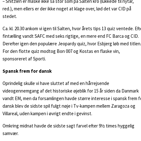
– Snitzlen er måske ikke så stor som på Salten kro (lukkede til nytår,
red.), men ellers er der ikke noget at klage over, lød det var CID på
stedet.
Ca. kl. 20.30 ankom vi igen til Salten, hvor årets tips 13 quiz ventede. Eft
fintælling vandt SAFC med seks rigtige, en mere end FC Barca og CID.
Derefter igen den populære Jeopardy quiz, hvor Esbjerg løb med titlen
For den flotte quiz modtog Bon 007 og Kostas en flaske vin,
sponsoreret af Sporti.
Spansk frem for dansk
Oprindelig skulle vi have sluttet af med en hårrejsende
videogennemgang af det historiske øjeblik for 15 år siden da Danmark
vandt EM, men da forsamlingen havde større interesse i spansk frem f
dansk blev de sidste spil fulgt nøje i Tv-kampen mellem Zaragoza og
Villareal, uden kampen i øvrigt endte i gevinst.
Omkring midnat havde de sidste sagt farvel efter 9½ times hyggelig
samvær.