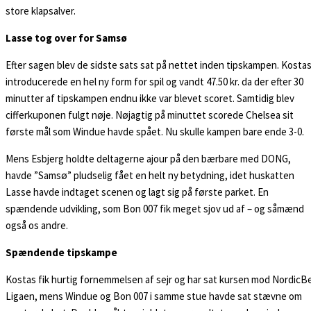
store klapsalver.
Lasse tog over for Samsø
Efter sagen blev de sidste sats sat på nettet inden tipskampen. Kosta
introducerede en hel ny form for spil og vandt 47.50 kr. da der efter 30
minutter af tipskampen endnu ikke var blevet scoret. Samtidig blev
cifferkuponen fulgt nøje. Nøjagtig på minuttet scorede Chelsea sit
første mål som Windue havde spået. Nu skulle kampen bare ende 3-0.
Mens Esbjerg holdte deltagerne ajour på den bærbare med DONG,
havde ”Samsø” pludselig fået en helt ny betydning, idet huskatten
Lasse havde indtaget scenen og lagt sig på første parket. En
spændende udvikling, som Bon 007 fik meget sjov ud af – og såmænd
også os andre.
Spændende tipskampe
Kostas fik hurtig fornemmelsen af sejr og har sat kursen mod NordicB
Ligaen, mens Windue og Bon 007 i samme stue havde sat stævne om