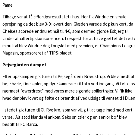
Pame.
Tilbage var at få ciffertipsresultatet i hus. Her fik Windue en smule
oprejsning da det blev 3-0 i overtiden. Glæden varede dog kun kort, da
Chelsea scorede endnu et mål til 4-0, som dermed gjorde Esbjerg til
vinder af ciffertipskonkurrencen. I respekt for at have gættet det rett
minuttal blev Windue dog forgyldt med præmien, et Champions Leagu
Magasin, sponsoreret af TIPS-bladet.
Pejsegården dumpet
Efter tipskampen gik turen til Pejsegården i Brædstrup. Vi blev mødt af
høje hæle, fine kjoler, og dyre kameraer til foto ved indgang. Vi følte os
nærmest ”owerdrest” med vores mere sigende spillertrøjer. Vi fik ikke
hvad der blev lovet og følte os brændt af ved udsigt til ventetid i Dillen
I stedet gik turen til Gl. Rye kro, som var villig til at tage imod med kort
varsel. Alt stod klar da vi ankom. Seks snitzler og en senior bøf blev
bestilt til FC Barca.