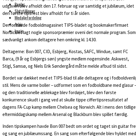
Regler
udgaven blev afholdt den 17. februar og var samtidig et jubilæum, idet
Slutstillinger
den første tipsfest blev afholdt for ti år siden.
Medaljefordeling
Arkiv
Derfor havde fodboldmagasinet TIPS-bladet og bookmakerfirmaet
Login
NordicBet lagt nogle sponsorpræmier oveni det normale program. Som
sædvanligt ankom deltagere hen omkring kl. 14.30.
Deltagerne: Bon 007, CID, Esbjerg, Kostas, SAFC, Windue, samt FC
Barca, (9 år og Esbjergs søn) yngste medlem nogensinde. Askwest,
Stigl, Samsø, og Niels Erik Søndergård måtte melde afbud til sidst.
Bordet var dækket med et TIPS-blad til alle deltagere og i fodboldvenli
stil. Mens de varme boller – udformet som en fodboldbane med glasur 
og den traditionelle æblekage blev fordøjet, blev den første
konkurrence skudt i gang ved at skulle tippe ciffertipsresultatet af
dagens FA-Cup kamp mellem Chelsea og Norwich. Alt i mens den tidlige
eftermiddagskamp mellem Arsenal og Blackburn blev spillet færdig.
Inden tipskampen havde Bon 007 bedt om ordet og taget sin guitar fr
og sang en jubilæumssang. En sang som efterfølgende blev hyldet me