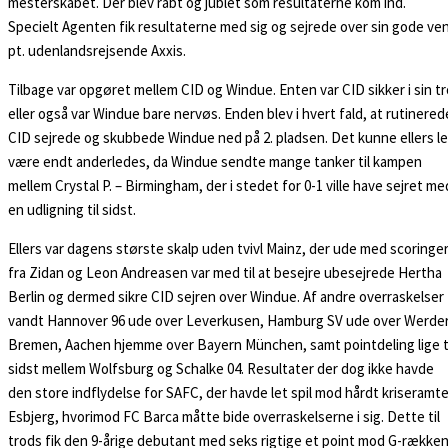
mesterskabet. Der blev råbt og jublet som resultaterne kom ind.
Specielt Agenten fik resultaterne med sig og sejrede over sin gode ven
pt. udenlandsrejsende Axxis.
Tilbage var opgøret mellem CID og Windue. Enten var CID sikker i sin tr
eller også var Windue bare nervøs. Enden blev i hvert fald, at rutinered
CID sejrede og skubbede Windue ned på 2. pladsen. Det kunne ellers le
være endt anderledes, da Windue sendte mange tanker til kampen
mellem Crystal P. – Birmingham, der i stedet for 0-1 ville have sejret me
en udligning til sidst.
Ellers var dagens største skalp uden tvivl Mainz, der ude med scoringe
fra Zidan og Leon Andreasen var med til at besejre ubesejrede Hertha
Berlin og dermed sikre CID sejren over Windue. Af andre overraskelser
vandt Hannover 96 ude over Leverkusen, Hamburg SV ude over Werde
Bremen, Aachen hjemme over Bayern München, samt pointdeling lige t
sidst mellem Wolfsburg og Schalke 04. Resultater der dog ikke havde
den store indflydelse for SAFC, der havde let spil mod hårdt kriseramt
Esbjerg, hvorimod FC Barca måtte bide overraskelserne i sig. Dette til
trods fik den 9-årige debutant med seks rigtige et point mod G-række