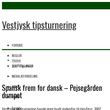
Vestjysk tipsturnering
FORSIDE
REGLER
Home
SLUTSTILLINGER
2007 Tipsfest
MEDALJEFORDELING
Spansk frem for dansk – Pejsegården
ARKIV
dumpet
LOGIN
Forside
Vestjysk tipsturnering havde igen budt indenfor til tipsfest. 2007