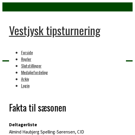
Vestjysk tipsturnering
Forside
Regler
Slutstillinger
Medaljefordeling
Home
Arkiv
27. sæson
Login
Fakta til sæsonen
Deltagerliste
Almind Haubjerg Spelling-Sørensen, CID