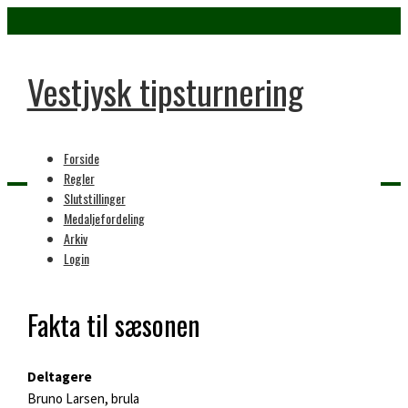
Vestjysk tipsturnering
Forside
Regler
Slutstillinger
Medaljefordeling
Home
Arkiv
42. sæson
Login
Fakta til sæsonen
Deltagere
Bruno Larsen, brula