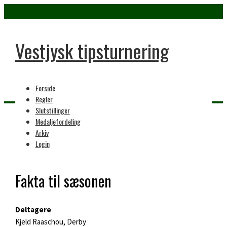
Vestjysk tipsturnering
Forside
Regler
Slutstillinger
Medaljefordeling
Home
Arkiv
45. sæson
Login
Fakta til sæsonen
Deltagere
Kjeld Raaschou, Derby