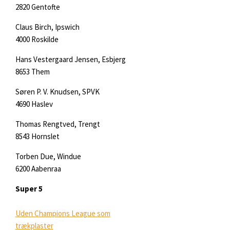
2820 Gentofte
Claus Birch, Ipswich
4000 Roskilde
Hans Vestergaard Jensen, Esbjerg
8653 Them
Søren P. V. Knudsen, SPVK
4690 Haslev
Thomas Rengtved, Trengt
8543 Hornslet
Torben Due, Windue
6200 Aabenraa
Super 5
Uden Champions League som
trækplaster