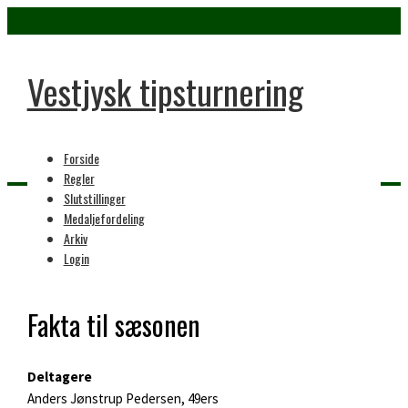
Vestjysk tipsturnering
Forside
Regler
Slutstillinger
Medaljefordeling
Home
Arkiv
5. sæson
Login
Fakta til sæsonen
Deltagere
Anders Jønstrup Pedersen, 49ers